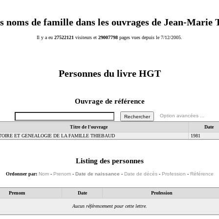
s noms de famille dans les ouvrages de Jean-Marie
Il y a eu
27522121
visiteurs et
29007798
pages vues depuis le 7/12/2005.
Personnes du livre
HGT
Ouvrage de référence
Option avancées ...
Titre de l'ouvrage
Date
TOIRE ET GENEALOGIE DE LA FAMILLE THIEBAUD
1981
Listing des personnes
Ordonner par:
Nom
-
Prenom
-
Date de naissance
-
Date de décès
-
Profession
-
Référence
Prenom
Date
Profession
Aucun référencement pour cette lettre.