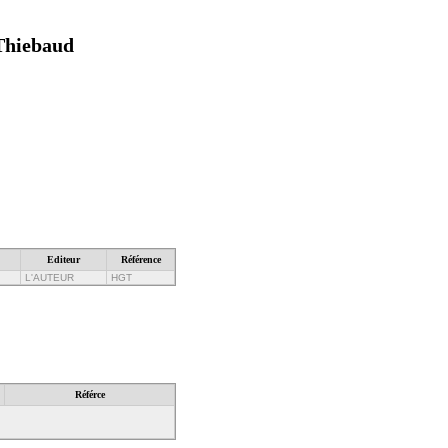
 Thiebaud
Editeur
Référence
L'AUTEUR
HGT
Référce