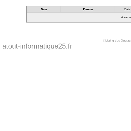
Nom
Prenom
Date
Aucun ré
[
Listing des Ouvra
atout-informatique25.fr