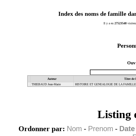
Index des noms de famille da
Il y a eu
27523548
visiteu
Person
Ouvr
Auteur
Titre de 
THIEBAUD Jean-Marie
HISTOIRE ET GENEALOGIE DE LA FAMILL
Listing
Ordonner par:
Nom
-
Prenom
-
Date