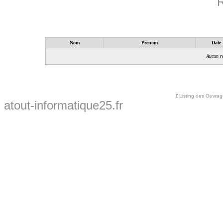
R
Nom
Prenom
Date
Aucun ré
[
Listing des Ouvra
atout-informatique25.fr