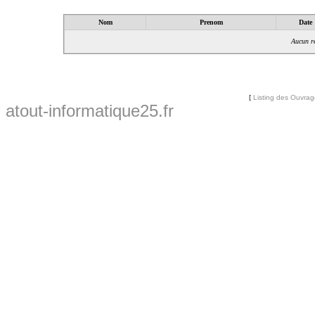
Nom
Prenom
Date
Aucun ré
[
Listing des Ouvra
atout-informatique25.fr