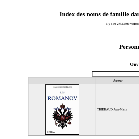
Index des noms de famille da
Il y a eu
27523300
visiteu
Personn
Ouvr
Auteur
THIEBAUD Jean-Marie