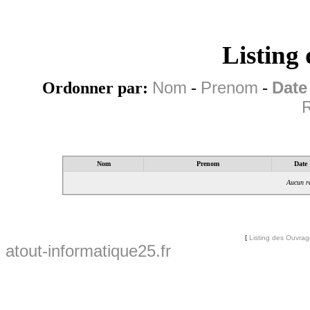
Listing
Ordonner par:
Nom
-
Prenom
-
Date
R
Nom
Prenom
Date
Aucun ré
[
Listing des Ouvra
atout-informatique25.fr