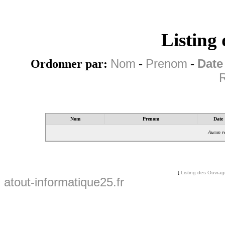
Listing
Ordonner par:
Nom
-
Prenom
-
Date
R
Nom
Prenom
Date
Aucun ré
[
Listing des Ouvra
atout-informatique25.fr