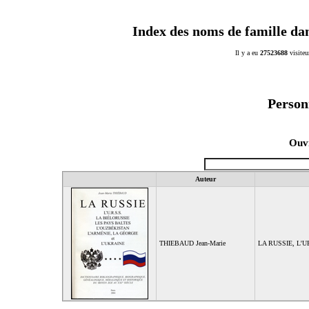
Index des noms de famille da
Il y a eu
27523688
visiteu
Person
Ouvr
Auteur
THIEBAUD Jean-Marie
LA RUSSIE, L'U