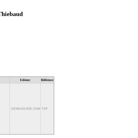
 Thiebaud
Editeur
Référence
GENEAGUIDE.COM
FSF