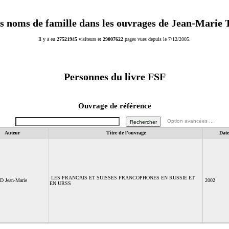
s noms de famille dans les ouvrages de Jean-Marie
Il y a eu
27521945
visiteurs et
29007622
pages vues depuis le 7/12/2005.
Personnes du livre
FSF
Ouvrage de référence
Option avancées ...
Auteur
Titre de l'ouvrage
Date
LES FRANCAIS ET SUISSES FRANCOPHONES EN RUSSIE ET
 Jean-Marie
2002
EN URSS