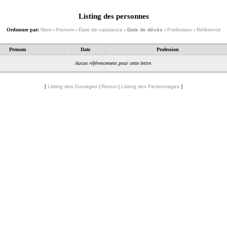
Listing des personnes
Ordonner par:
Nom
-
Prenom
-
Date de naissance
-
Date de décès
-
Profession
-
Référence
Prenom
Date
Profession
Aucun référencement pour cette lettre.
[
Listing des Ouvrages
|
Retour
|
Listing des Personnages
]