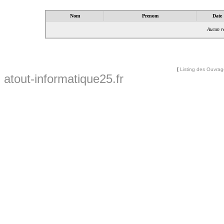
Nom
Prenom
Date
Aucun ré
[
Listing des Ouvra
atout-informatique25.fr