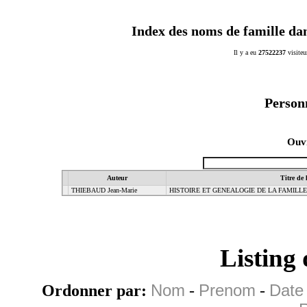
Index des noms de famille da
Il y a eu
27522237
visiteu
Person
Ouvr
Auteur
Titre de 
THIEBAUD Jean-Marie
HISTOIRE ET GENEALOGIE DE LA FAMILL
Listing
Ordonner par:
Nom
-
Prenom
-
Date