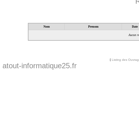
R
Nom
Prenom
Date
Aucun ré
[
Listing des Ouvra
atout-informatique25.fr