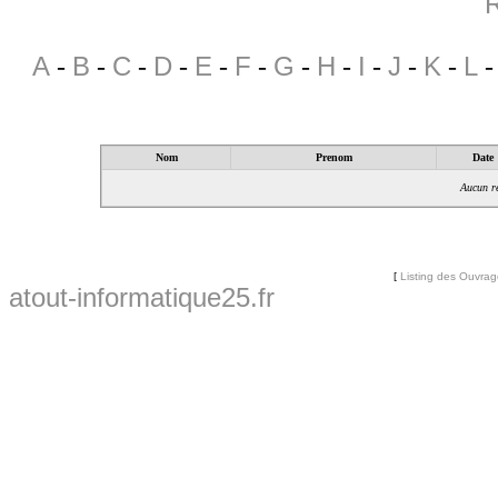
R
A
-
B
-
C
-
D
-
E
-
F
-
G
-
H
-
I
-
J
-
K
-
L
Nom
Prenom
Date
Aucun ré
[
Listing des Ouvra
atout-informatique25.fr