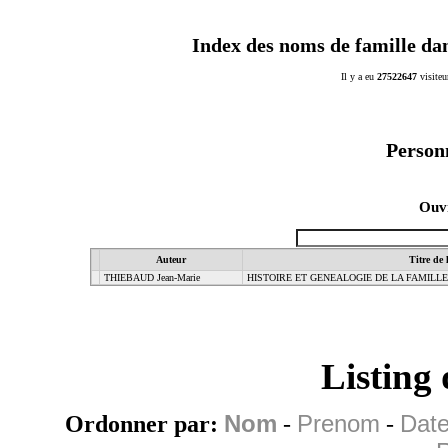
Index des noms de famille da
Il y a eu
27522647
visiteu
Person
Ouvr
Auteur
Titre de 
THIEBAUD Jean-Marie
HISTOIRE ET GENEALOGIE DE LA FAMILL
Listing
Ordonner par:
Nom
-
Prenom
-
Date