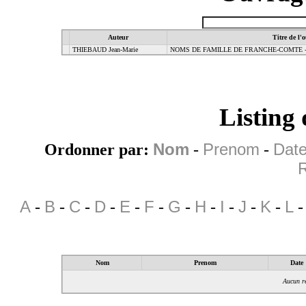
Auteur
Titre de l'
THIEBAUD Jean-Marie
NOMS DE FAMILLE DE FRANCHE-COMTE -
Listing
Ordonner par:
Nom
-
Prenom
-
Date
R
A
-
B
-
C
-
D
-
E
-
F
-
G
-
H
-
I
-
J
-
K
-
L
Nom
Prenom
Date
Aucun ré