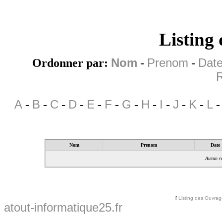
Listing
Ordonner par:
Nom
-
Prenom
-
Date
R
A
-
B
-
C
-
D
-
E
-
F
-
G
-
H
-
I
-
J
-
K
-
L
Nom
Prenom
Date
Aucun ré
[
Listing des Ouvra
atout-informatique25.fr