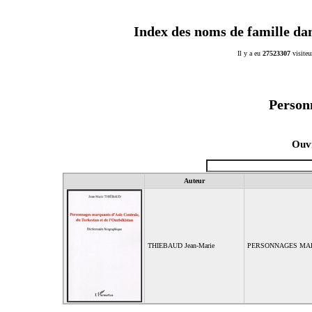
Index des noms de famille da
Il y a eu
27523307
visiteu
Person
Ouvr
Auteur
THIEBAUD Jean-Marie
PERSONNAGES MAR