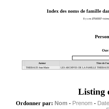
Index des noms de famille da
Il y a eu
27515557
visiteu
Person
Ouvr
Auteur
Titre de l'o
THIEBAUD Jean-Marie
LES ARCHIVES DE LA FAMILLE THIEBAUD
Listing
Ordonner par:
Nom
-
Prenom
-
Date