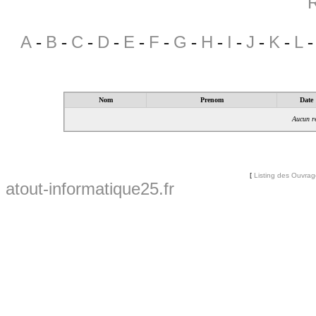
R
A
-
B
-
C
-
D
-
E
-
F
-
G
-
H
-
I
-
J
-
K
-
L
Nom
Prenom
Date
Aucun ré
[
Listing des Ouvra
atout-informatique25.fr