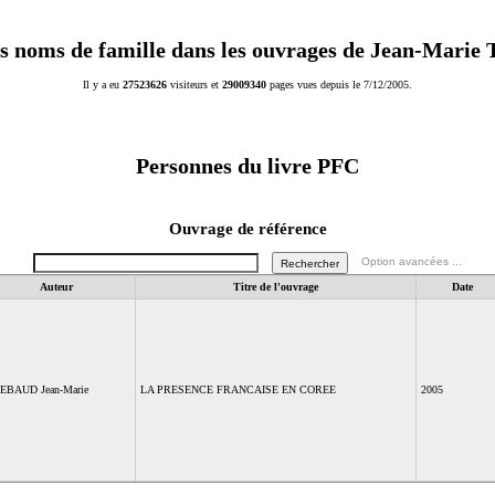
s noms de famille dans les ouvrages de Jean-Marie
Il y a eu
27523626
visiteurs et
29009340
pages vues depuis le 7/12/2005.
Personnes du livre
PFC
Ouvrage de référence
Option avancées ...
Auteur
Titre de l'ouvrage
Date
EBAUD Jean-Marie
LA PRESENCE FRANCAISE EN COREE
2005