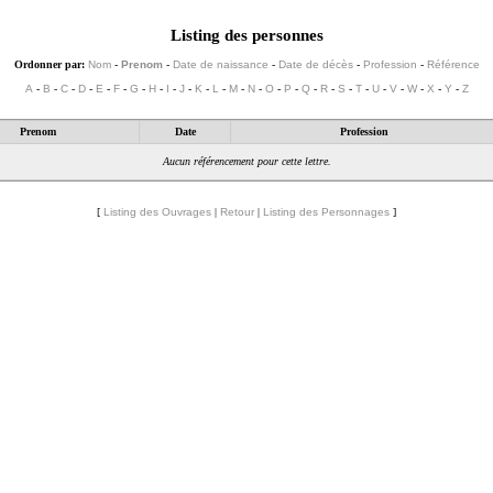
Listing des personnes
Ordonner par:
Nom
-
Prenom
-
Date de naissance
-
Date de décès
-
Profession
-
Référence
A
-
B
-
C
-
D
-
E
-
F
-
G
-
H
-
I
-
J
-
K
-
L
-
M
-
N
-
O
-
P
-
Q
-
R
-
S
-
T
-
U
-
V
-
W
-
X
-
Y
-
Z
Prenom
Date
Profession
Aucun référencement pour cette lettre.
[
Listing des Ouvrages
|
Retour
|
Listing des Personnages
]