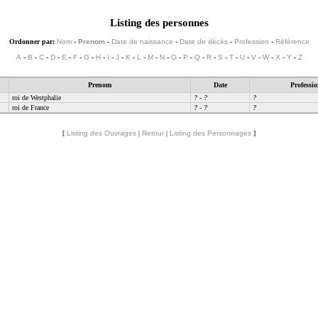
Listing des personnes
Ordonner par:
Nom
-
Prenom
-
Date de naissance
-
Date de décès
-
Profession
-
Référence
A
-
B
-
C
-
D
-
E
-
F
-
G
-
H
-
I
-
J
-
K
-
L
-
M
-
N
-
O
-
P
-
Q
-
R
-
S
-
T
-
U
-
V
-
W
-
X
-
Y
-
Z
Prenom
Date
Professi
roi de Westphalie
?
-
?
?
roi de France
?
-
?
?
[
Listing des Ouvrages
|
Retour
|
Listing des Personnages
]