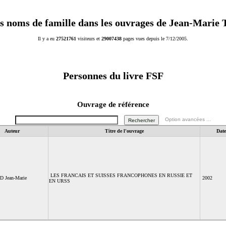
s noms de famille dans les ouvrages de Jean-Marie
Il y a eu
27521761
visiteurs et
29007438
pages vues depuis le 7/12/2005.
Personnes du livre
FSF
Ouvrage de référence
Option avancées ...
Auteur
Titre de l'ouvrage
Date
LES FRANCAIS ET SUISSES FRANCOPHONES EN RUSSIE ET
 Jean-Marie
2002
EN URSS