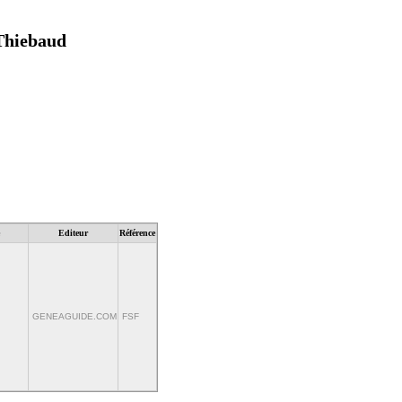
 Thiebaud
Editeur
Référence
GENEAGUIDE.COM
FSF