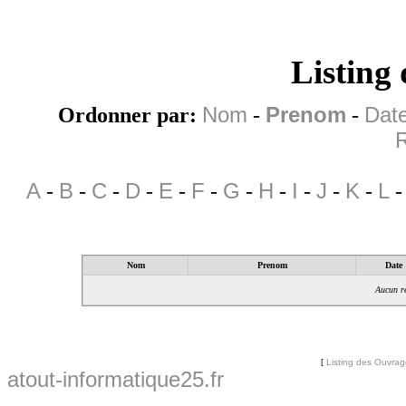
Listing
Ordonner par:
Nom
-
Prenom
-
Date
R
A
-
B
-
C
-
D
-
E
-
F
-
G
-
H
-
I
-
J
-
K
-
L
Nom
Prenom
Date
Aucun ré
[
Listing des Ouvra
atout-informatique25.fr