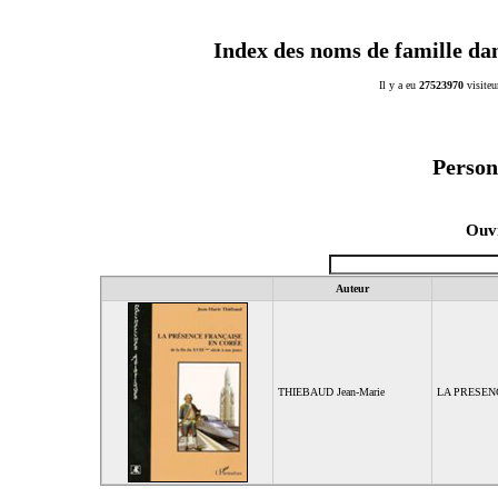
Index des noms de famille da
Il y a eu
27523970
visiteu
Person
Ouvr
Auteur
THIEBAUD Jean-Marie
LA PRESEN