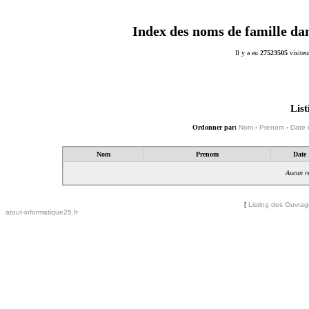
Index des noms de famille da
Il y a eu
27523505
visiteu
List
Ordonner par:
Nom
-
Prenom
-
Date 
Nom
Prenom
Date
Aucun ré
[
Listing des Ouvra
atout-informatique25.fr