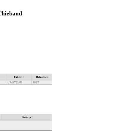
 Thiebaud
Editeur
Référence
L'AUTEUR
HGT
Référce