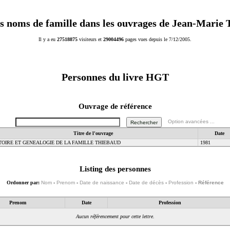
s noms de famille dans les ouvrages de Jean-Marie
Il y a eu
27518875
visiteurs et
29004496
pages vues depuis le 7/12/2005.
Personnes du livre
HGT
Ouvrage de référence
Option avancées ...
Titre de l'ouvrage
Date
TOIRE ET GENEALOGIE DE LA FAMILLE THIEBAUD
1981
Listing des personnes
Ordonner par:
Nom
-
Prenom
-
Date de naissance
-
Date de décès
-
Profession
-
Référence
Prenom
Date
Profession
Aucun référencement pour cette lettre.