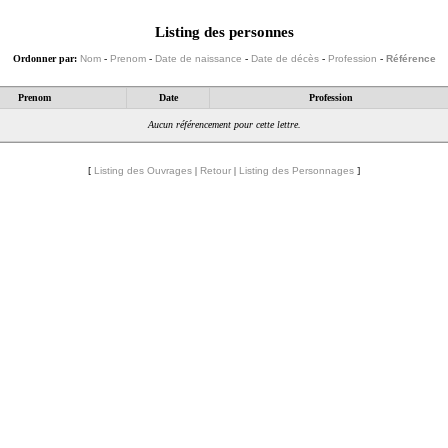
Listing des personnes
Ordonner par:
Nom
-
Prenom
-
Date de naissance
-
Date de décès
-
Profession
-
Référence
Prenom
Date
Profession
Aucun référencement pour cette lettre.
[
Listing des Ouvrages
|
Retour
|
Listing des Personnages
]