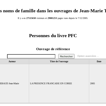
s noms de famille dans les ouvrages de Jean-Marie
Il y a eu
27515658
visiteurs et
29001253
pages vues depuis le 7/12/2005.
Personnes du livre
PFC
Ouvrage de référence
Option avancées ...
Auteur
Titre de l'ouvrage
Date
EBAUD Jean-Marie
LA PRESENCE FRANCAISE EN COREE
2005