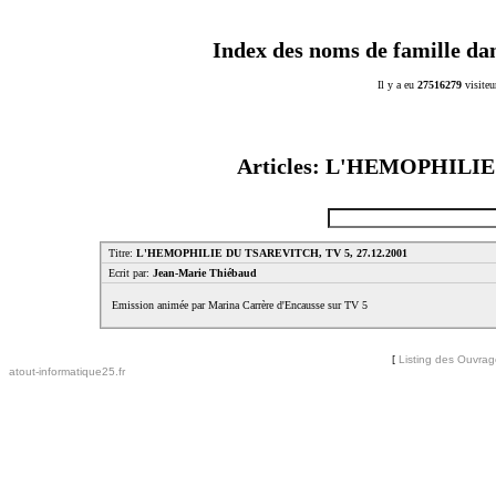
Index des noms de famille da
Il y a eu
27516279
visiteu
Articles: L'HEMOPHILIE
Titre:
L'HEMOPHILIE DU TSAREVITCH, TV 5, 27.12.2001
Ecrit par:
Jean-Marie Thiébaud
Emission animée par Marina Carrère d'Encausse sur TV 5
[
Listing des Ouvra
atout-informatique25.fr