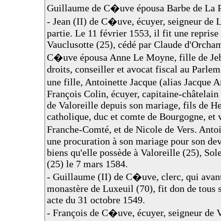
Guillaume de C�uve épousa Barbe de La Pal
- Jean (II) de C�uve, écuyer, seigneur de L
partie. Le 11 février 1553, il fit une reprise
Vauclusotte (25), cédé par Claude d'Orcham
C�uve épousa Anne Le Moyne, fille de Je
droits, conseiller et avocat fiscal au Parle
une fille, Antoinette Jacque (alias Jacque
François Colin, écuyer, capitaine-châtelain 
de Valoreille depuis son mariage, fils de H
catholique, duc et comte de Bourgogne, et 
Franche-Comté, et de Nicole de Vers. Ant
une procuration à son mariage pour son devo
biens qu'elle possède à Valoreille (25), So
(25) le 7 mars 1584.
- Guillaume (II) de C�uve, clerc, qui avant
monastère de Luxeuil (70), fit don de tous s
acte du 31 octobre 1549.
- François de C�uve, écuyer, seigneur de Va