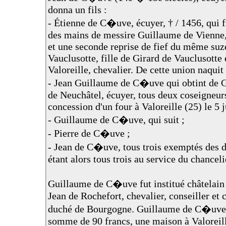
donna un fils :
- Étienne de C�uve, écuyer, † / 1456, qui fi
des mains de messire Guillaume de Vienne,
et une seconde reprise de fief du même suze
Vauclusotte, fille de Girard de Vauclusotte 
Valoreille, chevalier. De cette union naquit 
- Jean Guillaume de C�uve qui obtint de Gu
de Neuchâtel, écuyer, tous deux coseigneur
concession d'un four à Valoreille (25) le 5 ju
- Guillaume de C�uve, qui suit ;
- Pierre de C�uve ;
- Jean de C�uve, tous trois exemptés des d
étant alors tous trois au service du chance
Guillaume de C�uve fut institué châtelain 
Jean de Rochefort, chevalier, conseiller et
duché de Bourgogne. Guillaume de C�uve ép
somme de 90 francs, une maison à Valoreill