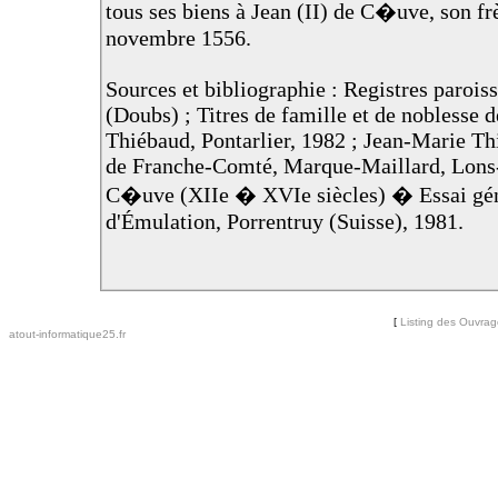
tous ses biens à Jean (II) de C�uve, son frè
novembre 1556.
Sources et bibliographie : Registres paroi
(Doubs) ; Titres de famille et de noblesse d
Thiébaud, Pontarlier, 1982 ; Jean-Marie Th
de Franche-Comté, Marque-Maillard, Lons-l
C�uve (XIIe � XVIe siècles) � Essai généa
d'Émulation, Porrentruy (Suisse), 1981.
[
Listing des Ouvra
atout-informatique25.fr