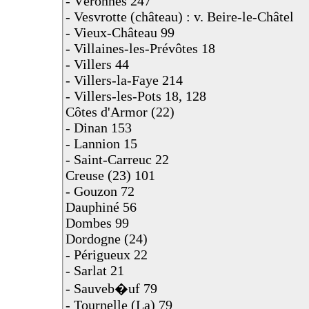
- Véronnes 247
- Vesvrotte (château) : v. Beire-le-Châtel
- Vieux-Château 99
- Villaines-les-Prévôtes 18
- Villers 44
- Villers-la-Faye 214
- Villers-les-Pots 18, 128
Côtes d'Armor (22)
- Dinan 153
- Lannion 15
- Saint-Carreuc 22
Creuse (23) 101
- Gouzon 72
Dauphiné 56
Dombes 99
Dordogne (24)
- Périgueux 22
- Sarlat 21
- Sauveb�uf 79
- Tournelle (La) 79