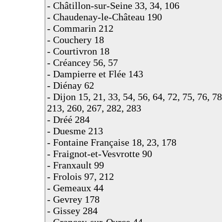
- Châtillon-sur-Seine 33, 34, 106
- Chaudenay-le-Château 190
- Commarin 212
- Couchery 18
- Courtivron 18
- Créancey 56, 57
- Dampierre et Flée 143
- Diénay 62
- Dijon 15, 21, 33, 54, 56, 64, 72, 75, 76, 7
213, 260, 267, 282, 283
- Dréé 284
- Duesme 213
- Fontaine Française 18, 23, 178
- Fraignot-et-Vesvrotte 90
- Franxault 99
- Frolois 97, 212
- Gemeaux 44
- Gevrey 178
- Gissey 284
- Grancey-sur-Ource 44