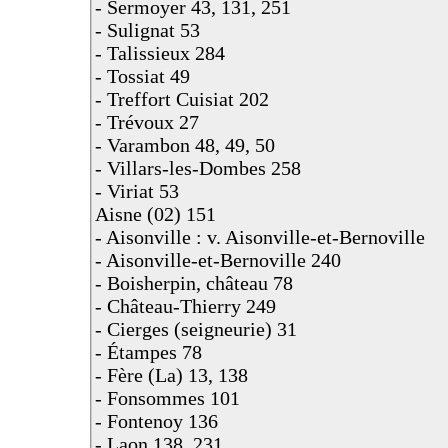
- Sermoyer 43, 131, 251
- Sulignat 53
- Talissieux 284
- Tossiat 49
- Treffort Cuisiat 202
- Trévoux 27
- Varambon 48, 49, 50
- Villars-les-Dombes 258
- Viriat 53
Aisne (02) 151
- Aisonville : v. Aisonville-et-Bernoville
- Aisonville-et-Bernoville 240
- Boisherpin, château 78
- Château-Thierry 249
- Cierges (seigneurie) 31
- Étampes 78
- Fère (La) 13, 138
- Fonsommes 101
- Fontenoy 136
- Laon 138, 231