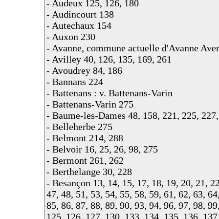
- Audeux 125, 126, 180
- Audincourt 138
- Autechaux 154
- Auxon 230
- Avanne, commune actuelle d'Avanne Aven
- Avilley 40, 126, 135, 169, 261
- Avoudrey 84, 186
- Bannans 224
- Battenans : v. Battenans-Varin
- Battenans-Varin 275
- Baume-les-Dames 48, 158, 221, 225, 227,
- Belleherbe 275
- Belmont 214, 288
- Belvoir 16, 25, 26, 98, 275
- Bermont 261, 262
- Berthelange 30, 228
- Besançon 13, 14, 15, 17, 18, 19, 20, 21, 22,
47, 48, 51, 53, 54, 55, 58, 59, 61, 62, 63, 64
85, 86, 87, 88, 89, 90, 93, 94, 96, 97, 98, 9
125, 126, 127, 130, 133, 134, 135, 136, 137