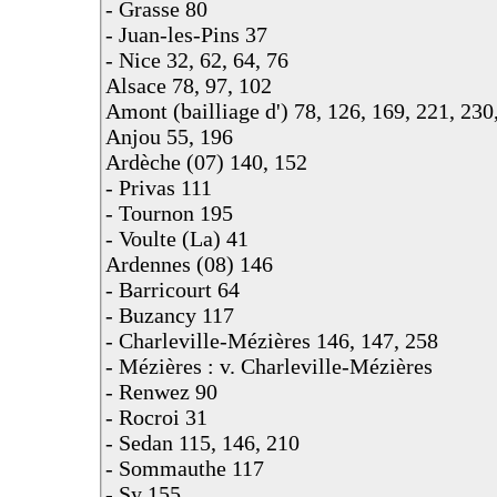
- Grasse 80
- Juan-les-Pins 37
- Nice 32, 62, 64, 76
Alsace 78, 97, 102
Amont (bailliage d') 78, 126, 169, 221, 230
Anjou 55, 196
Ardèche (07) 140, 152
- Privas 111
- Tournon 195
- Voulte (La) 41
Ardennes (08) 146
- Barricourt 64
- Buzancy 117
- Charleville-Mézières 146, 147, 258
- Mézières : v. Charleville-Mézières
- Renwez 90
- Rocroi 31
- Sedan 115, 146, 210
- Sommauthe 117
- Sy 155