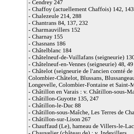
- Cendrey 247
- Chaffoy (actuellement Chaffois) 142, 143
- Chalezeule 214, 288
- Chantrans 84, 137, 232
- Charmauvillers 152
- Charnay 155
- Chasnans 186
- Châtelblanc 184
- Châtelneuf-de-Vuillafans (seigneurie) 13
- Châtelneuf-en-Vennes (seigneurie) 48, 49
- Châtelot (seigneurie de l'ancien comté de
Colombier-Châtelot, Blussans, Blussangea
Longevelle, Colombier-Fontaine et Saint-M
- Châtillon en Varais : v. Châtillon-sous-M
- Châtillon-Guyotte 135, 247
- Châtillon-le-Duc 88
- Châtillon-sous-Maîche, Les Terres de Cha
- Châtillon-sur-Lison 267
- Chauffaud (Le), hameau de Villers-le-La
- Chauvelier (château de) : v. Indevillers