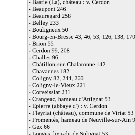
- Bastie (La), château : v. Cerdon
- Beaupont 246
- Beauregard 258
- Belley 233
- Bouligneux 50
- Bourg-en-Bresse 43, 46, 53, 126, 138, 170
- Brion 55
- Cerdon 99, 208
- Challes 96
- Châtillon-sur-Chalaronne 142
- Chavannes 182
- Coligny 82, 244, 260
- Coligny-le-Vieux 221
- Corveissiat 231
- Crangeac, hameau d'Attignat 53
- Epierre (abbaye d') : v. Cerdon
- Fleyriat (château), commune de Viriat 53
- Fromentès, hameau de Neuville-sur-Ain 
- Gex 66
- Longes, lieu-dit de Sulignat 53