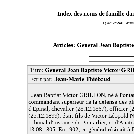
Index des noms de famille da
Il y a eu
27524011
visiteu
Articles: Général Jean Baptis
Titre:
Général Jean Baptiste Victor GRI
Ecrit par:
Jean-Marie Thiébaud
Jean Baptist Victor GRILLON, né à Pontarl
commandant supérieur de la défense des pla
d'Epinal, chevalier (28.12.1867), officier
(25.12.1899), était fils de Victor Léopold N
tribunal d'instance de Pontarlier, et d'Anat
13.08.1805. En 1902, ce général résidait à P